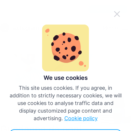
Rendi Tachogram più facile in
Scarica l'app
movimento
Italiano
Meniu
English
Deutsch
Español
We use cookies
This site uses cookies. If you agree, in
Français
addition to strictly necessary cookies, we will
use cookies to analyse traffic data and
Português
display customized page content and
advertising.
Cookie policy
Guadagna da ogni
Più lingue