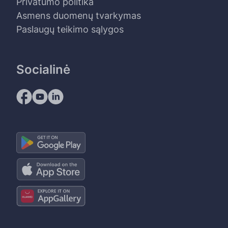
Privatumo politika
Asmens duomenų tvarkymas
Paslaugų teikimo sąlygos
Socialinė