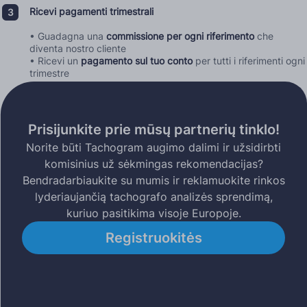
Ricevi pagamenti trimestrali
• Guadagna una
commissione per ogni riferimento
che
diventa nostro cliente
• Ricevi un
pagamento sul tuo conto
per tutti i riferimenti ogni
trimestre
Prisijunkite prie mūsų partnerių tinklo!
Norite būti Tachogram augimo dalimi ir užsidirbti
komisinius už sėkmingas rekomendacijas?
Bendradarbiaukite su mumis ir reklamuokite rinkos
lyderiaujančią tachografo analizės sprendimą,
kuriuo pasitikima visoje Europoje.
Registruokitės