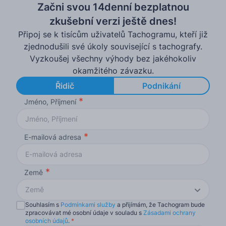
Začni svou 14denní bezplatnou
zkušební verzi ještě dnes!
Připoj se k tisícům uživatelů Tachogramu, kteří již
zjednodušili své úkoly související s tachografy.
Vyzkoušej všechny výhody bez jakéhokoliv
okamžitého závazku.
Řidič
Podnikání
Jméno, Příjmení
E-mailová adresa
Země
Země
Souhlasím s
Podmínkami služby
a přijímám, že Tachogram bude
zpracovávat mé osobní údaje v souladu s
Zásadami ochrany
osobních údajů
.
*