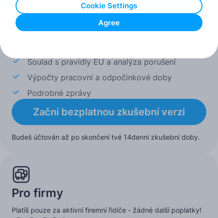
1 měsíc
6 měsíců
12 měsíců
Cookie Settings
Stahování karet řidičů a připomenutí
Agree
Bezplatné úložiště souborů tachografu
Graf aktivity
Soulad s pravidly EU a analýza porušení
Výpočty pracovní a odpočinkové doby
Podrobné zprávy
Začni bezplatnou zkušební verzi
Budeš účtován až po skončení tvé 14denní zkušební doby.
Pro firmy
Platíš pouze za aktivní firemní řidiče - žádné další poplatky!