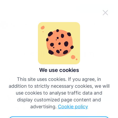
Usnadněte si Tachogram na cestách
Získat aplikaci
Čeština
Menu
English
Ceník Tachogram
Deutsch
Español
We use cookies
Pro řidiče
This site uses cookies. If you agree, in
Français
addition to strictly necessary cookies, we will
Neomezené stahování karet řidiče a analýza dat
use cookies to analyse traffic data and
€ 2.99
za měsíc
Italiano
-25%
display customized page content and
advertising.
Cookie policy
12 měsíců
-18%
-25%
Více jazyků