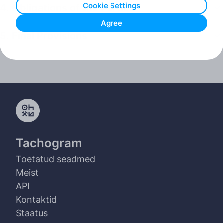
Cookie Settings
4. Obligations of the Parties
Agree
5. Final Provisions
Tachogram
Toetatud seadmed
Meist
API
Kontaktid
Staatus