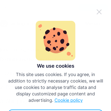
Muuda Tachogrami kasutamine teel olles
Laadi rakendus alla
lihtsamaks
Eesti
Menüü
English
Kasutustingimused
Kasutustingimused
Deutsch
Definitions used in the terms
Español
We use cookies
1. Subject of Agreement
This site uses cookies. If you agree, in
Français
addition to strictly necessary cookies, we will
2. Payment Procedure
use cookies to analyse traffic data and
Italiano
display customized page content and
advertising.
Cookie policy
3. Shipping
Rohkem keeli