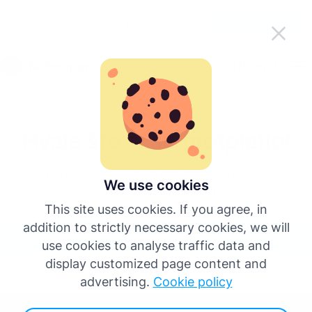
Olakšaj Tachogram u pokretu
Preuzmi aplikaciju
Hrvatski
Izbornik
English
Hvala što si se pretplatio!
Deutsch
Ovo je potvrda da si sada pretplatnik Tachogram bloga!
Español
We use cookies
Dobivat ćeš e-poštu s najnovijim sadržajem - studije
slučaja, tržišne trendove, ažuriranja propisa i još mnogo
This site uses cookies. If you agree, in
Français
toga.
addition to strictly necessary cookies, we will
Idi na blog
use cookies to analyse traffic data and
Italiano
display customized page content and
advertising.
Cookie policy
Više jezika