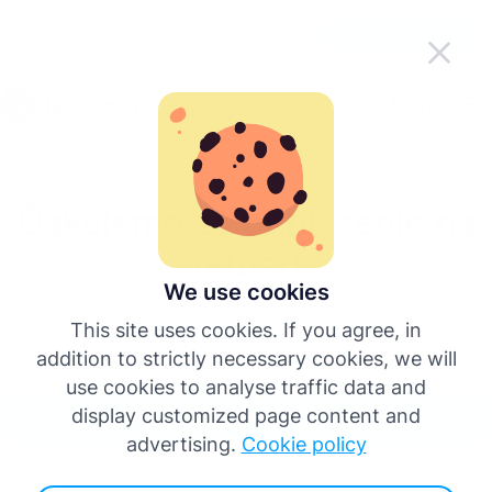
Zjednodušte Tachogram na cestách
Získajte aplikáciu
Slovenčina
Menu
English
Ďakujeme za prihlásenie na
Deutsch
odber!
Español
We use cookies
Toto je potvrdenie, že ste sa teraz prihlásili na odber
This site uses cookies. If you agree, in
blogu Tachogram! Budete dostávať e-maily o najnovšom
Français
addition to strictly necessary cookies, we will
obsahu - prípadové štúdie, trhové trendy, aktualizácie
use cookies to analyse traffic data and
predpisov a ďalšie.
Italiano
display customized page content and
Prejdi na blog
advertising.
Cookie policy
Viac jazykov