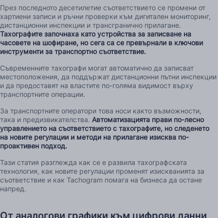
През последното десетилетие съответствието се промени от
хартиени записи и ръчни проверки към дигитален мониторинг,
дистанционни инспекции и трансгранично прилагане.
Тахографите започнаха като устройства за записване на
часовете на шофиране, но сега са се превърнали в ключови
инструменти за транспортно съответствие.
Съвременните тахографи могат автоматично да записват
местоположения, да поддържат дистанционни пътни инспекции
и да предоставят на властите по-голяма видимост върху
транспортните операции.
За транспортните оператори това носи както възможности,
така и предизвикателства.
Автоматизацията прави по-лесно
управлението на съответствието с тахографите, но следенето
на новите регулации и методи на прилагане изисква по-
проактивен подход.
Тази статия разглежда как се е развила тахографската
технология, как новите регулации променят изискванията за
съответствие и как Tachogram помага на бизнеса да остане
напред.
От аналогови графики към цифрови данни