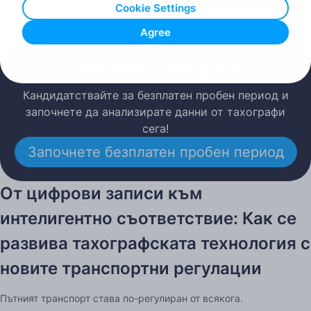
Cookie Settings
Публикувано: 16.06.2026
Agree
Опитайте Tachogram
Кандидатствайте за безплатен пробен период и
започнете да анализирате данни от тахографи
сега!
Започнете безплатен пробен период
От цифрови записи към
интелигентно съответствие: Как се
развива тахографската технология с
новите транспортни регулации
Пътният транспорт става по-регулиран от всякога.