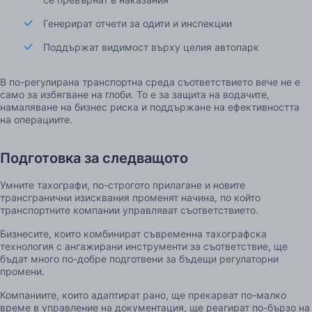
Генерират отчети за одити и инспекции
Поддържат видимост върху целия автопарк
В по-регулирана транспортна среда съответствието вече не е
само за избягване на глоби. То е за защита на водачите,
намаляване на бизнес риска и поддържане на ефективността
на операциите.
Подготовка за следващото
Умните тахографи, по-строгото прилагане и новите
трансгранични изисквания променят начина, по който
транспортните компании управляват съответствието.
Бизнесите, които комбинират съвременна тахографска
технология с ангажирани инструменти за съответствие, ще
бъдат много по-добре подготвени за бъдещи регулаторни
промени.
Компаниите, които адаптират рано, ще прекарват по-малко
време в управление на документация, ще реагират по-бързо на