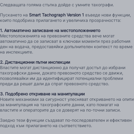
Следващата голяма стъпка дойде с умните тахографи.
Пускането на
Smart Tachograph Version 1
въведе нови функции,
които подобриха прилагането и увеличиха прозрачността:
1. Автоматично записване на местоположението
Местоположенията на превозните средства вече могат
автоматично да се записват в ключови моменти през работния
ден на водача, предоставяйки допълнителен контекст по време
на инспекциите.
2. Дистанционни пътни инспекции
Властите могат дистанционно да получат достъп до избрани
тахографски данни, докато превозното средство се движи,
позволявайки им да идентифицират потенциални проблеми
преди да решат дали да спрат превозното средство.
3. Подобрено откриване на манипулации
Новите механизми за сигурност улесняват откриването на опити
за манипулация на тахографските данни, като помагат на
властите и операторите да се доверят на по-точни записи.
Заедно тези функции създават по-последователен и ефективен
подход към прилагането на съответствието.