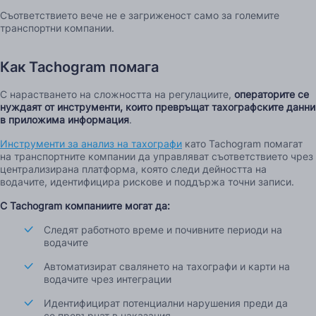
Съответствието вече не е загриженост само за големите
транспортни компании.
Как Tachogram помага
С нарастването на сложността на регулациите,
операторите се
нуждаят от инструменти, които превръщат тахографските данни
в приложима информация
.
Инструменти за анализ на тахографи
като Tachogram помагат
на транспортните компании да управляват съответствието чрез
централизирана платформа, която следи дейността на
водачите, идентифицира рискове и поддържа точни записи.
С Tachogram компаниите могат да:
Следят работното време и почивните периоди на
водачите
Автоматизират свалянето на тахографи и карти на
водачите чрез интеграции
Идентифицират потенциални нарушения преди да
се превърнат в наказания