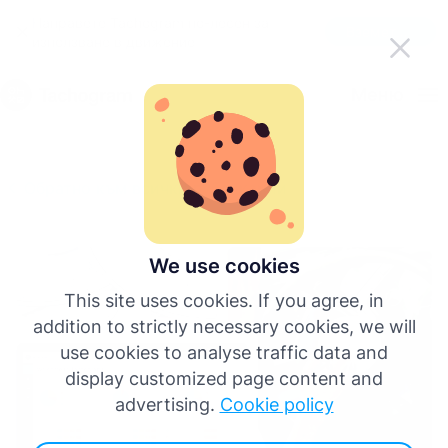
Направете Tachogram по-лесен за
Вземете приложението
използване в движение
Български
Меню
English
Обратно към всички публикации
Deutsch
Español
We use cookies
This site uses cookies. If you agree, in
Français
addition to strictly necessary cookies, we will
use cookies to analyse traffic data and
Italiano
display customized page content and
advertising.
Cookie policy
Още езици