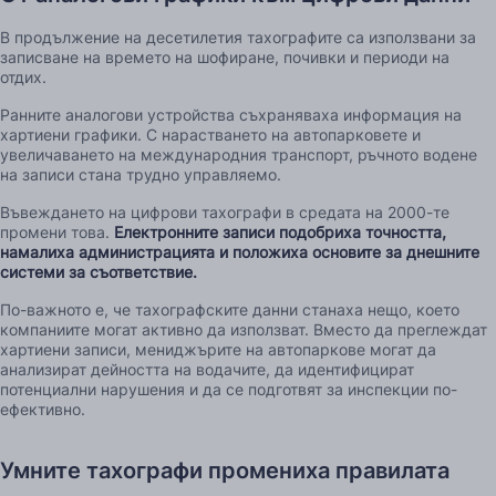
В продължение на десетилетия тахографите са използвани за
записване на времето на шофиране, почивки и периоди на
отдих.
Ранните аналогови устройства съхраняваха информация на
хартиени графики. С нарастването на автопарковете и
увеличаването на международния транспорт, ръчното водене
на записи стана трудно управляемо.
Въвеждането на цифрови тахографи в средата на 2000-те
промени това.
Електронните записи подобриха точността,
намалиха администрацията и положиха основите за днешните
системи за съответствие.
По-важното е, че тахографските данни станаха нещо, което
компаниите могат активно да използват. Вместо да преглеждат
хартиени записи, мениджърите на автопаркове могат да
анализират дейността на водачите, да идентифицират
потенциални нарушения и да се подготвят за инспекции по-
ефективно.
Умните тахографи промениха правилата