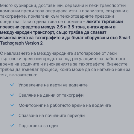
Много куриерски, доставъчни, сервизни и леки транспортни
компании преди това оперираха извън правилата, свързани с
тахографите, прилагани към тежкотоварните превозни
средства. Тази година това се променя –
леките търговски
превозни средства между 2.5 и 3.5 тона, ангажирани в
международен транспорт, също трябва да спазват
изискванията за тахографите и да бъдат оборудвани със Smart
Tachograph Version 2
.
С навлизането на международните автопаркове от леки
търговски превозни средства под регулациите за работното
време на водачите и изискванията за тахографите, бизнесите
трябва да въведат процеси, които може да са напълно нови за
тях, включително:
Управление на карти на водачите
Сваляне на данни от тахографи
Мониторинг на работното време на водачите
Спазване на почивните периоди
Подготовка за одит