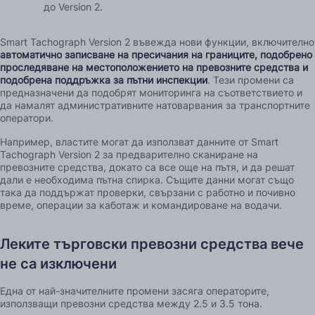
до Version 2.
Smart Tachograph Version 2 въвежда нови функции, включително
автоматично записване на пресичания на границите, подобрено
проследяване на местоположението на превозните средства и
подобрена поддръжка за пътни инспекции
. Тези промени са
предназначени да подобрят мониторинга на съответствието и
да намалят административните натоварвания за транспортните
оператори.
Например, властите могат да използват данните от Smart
Tachograph Version 2 за предварително сканиране на
превозните средства, докато са все още на пътя, и да решат
дали е необходима пътна спирка. Същите данни могат също
така да поддържат проверки, свързани с работно и почивно
време, операции за каботаж и командироване на водачи.
Леките търговски превозни средства вече
не са изключени
Една от най-значителните промени засяга операторите,
използващи превозни средства между 2.5 и 3.5 тона.