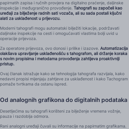
papirnatih zapisa i ručnih provjera na digitalno praćenje, daljinske
inspekcije i međugranično provođenje.
Tahografi su započeli kao
uređaji za bilježenje radnih sati vozača, ali su sada postali ključni
alati za usklađenost u prijevozu.
Moderni tahografi mogu automatski bilježiti lokacije, podržavati
daljinske inspekcije na cesti i omogućavati vlastima bolji uvid u
operacije prijevoza.
Za operatore prijevoza, ovo donosi i prilike i izazove.
Automatizacija
olakšava upravljanje usklađenošću s tahografom, ali držanje koraka
s novim propisima i metodama provođenja zahtijeva proaktivniji
pristup.
Ovaj članak istražuje kako se tehnologija tahografa razvijala, kako
nedavni propisi mijenjaju zahtjeve za usklađenost i kako Tachogram
pomaže tvrtkama da ostanu ispred.
Od analognih grafikona do digitalnih podataka
Desetljećima su tahografi korišteni za bilježenje vremena vožnje,
pauza i razdoblja odmora.
Rani analogni uređaji čuvali su informacije na papirnatim grafikama.