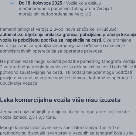
Do 18. kolovoza 2025.:
Vozila koja djeluju
međunarodno s pametnim tahografom Verzija 1
moraju biti nadograđena na Verziju 2.
Pametni tahograf Verzija 2 uvodi nove značajke, uključujući
automatsko bilježenje prelaska granica, poboljšano praćenje lokacije
vozila te poboljšanu podršku za inspekcije na cesti
. Ove promjene
su dizajnirane za poboljšanje praćenja usklađenosti i smanjenje
administrativnih opterećenja za operatore prijevoza.
Na primjer, vlasti mogu koristiti podatke pametnog tahografa Verzija
2 za prethodno pregledavanje vozila dok su još na cesti i odlučiti je li
potrebno zaustavljanje na cesti. Isti podaci također mogu podržati
provjere vezane uz vrijeme vožnje i odmora, kabotažne operacije i
upućivanje vozača.
Laka komercijalna vozila više nisu izuzeta
Jedna od najznačajnijih promjena utječe na operatore koji koriste
vozila između 2,5 i 3,5 tone.
Mnoge kurirske, dostavne, servisne i lake transportne tvrtke
prethodno su djelovale izvan pravila vezanih za tahograf koja su se