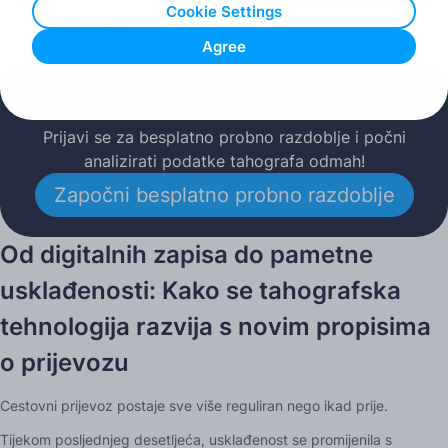
Cookie Settings
Objavljeno: 16.06.2026
Agree
Isprobaj Tachogram
Prijavi se za besplatno probno razdoblje i počni
analizirati podatke tahografa odmah!
Započni besplatno probno razdoblje
Od digitalnih zapisa do pametne
usklađenosti: Kako se tahografska
tehnologija razvija s novim propisima
o prijevozu
Cestovni prijevoz postaje sve više reguliran nego ikad prije.
Tijekom posljednjeg desetljeća, usklađenost se promijenila s