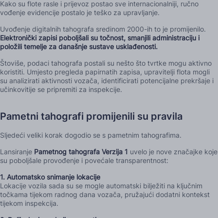
Kako su flote rasle i prijevoz postao sve internacionalniji, ručno
vođenje evidencije postalo je teško za upravljanje.
Uvođenje digitalnih tahografa sredinom 2000-ih to je promijenilo.
Elektronički zapisi poboljšali su točnost, smanjili administraciju i
položili temelje za današnje sustave usklađenosti.
Štoviše, podaci tahografa postali su nešto što tvrtke mogu aktivno
koristiti. Umjesto pregleda papirnatih zapisa, upravitelji flota mogli
su analizirati aktivnosti vozača, identificirati potencijalne prekršaje i
učinkovitije se pripremiti za inspekcije.
Pametni tahografi promijenili su pravila
Sljedeći veliki korak dogodio se s pametnim tahografima.
Lansiranje
Pametnog tahografa Verzija 1
uvelo je nove značajke koje
su poboljšale provođenje i povećale transparentnost:
1. Automatsko snimanje lokacije
Lokacije vozila sada su se mogle automatski bilježiti na ključnim
točkama tijekom radnog dana vozača, pružajući dodatni kontekst
tijekom inspekcija.