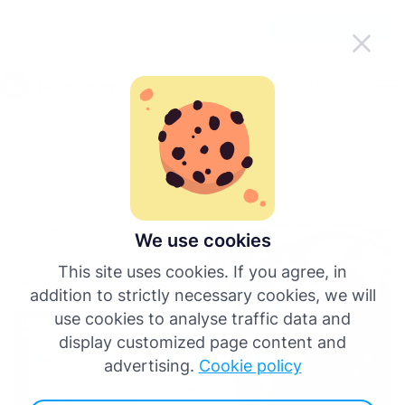
Olakšaj Tachogram u pokretu
Preuzmi aplikaciju
Hrvatski
Izbornik
English
Povratak na sve objave
Deutsch
Español
We use cookies
This site uses cookies. If you agree, in
Français
addition to strictly necessary cookies, we will
use cookies to analyse traffic data and
Italiano
display customized page content and
advertising.
Cookie policy
Više jezika