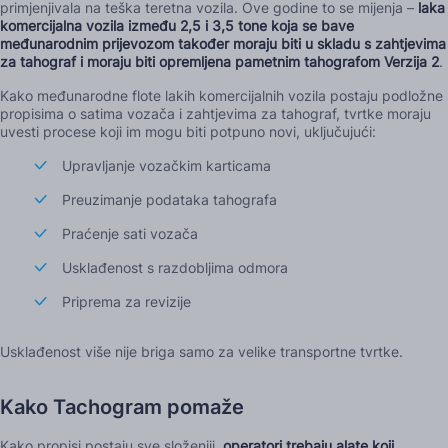
primjenjivala na teška teretna vozila. Ove godine to se mijenja –
laka
komercijalna vozila između 2,5 i 3,5 tone koja se bave
međunarodnim prijevozom također moraju biti u skladu s zahtjevima
za tahograf i moraju biti opremljena pametnim tahografom Verzija 2
.
Kako međunarodne flote lakih komercijalnih vozila postaju podložne
propisima o satima vozača i zahtjevima za tahograf, tvrtke moraju
uvesti procese koji im mogu biti potpuno novi, uključujući:
Upravljanje vozačkim karticama
Preuzimanje podataka tahografa
Praćenje sati vozača
Usklađenost s razdobljima odmora
Priprema za revizije
Usklađenost više nije briga samo za velike transportne tvrtke.
Kako Tachogram pomaže
Kako propisi postaju sve složeniji,
operatori trebaju alate koji