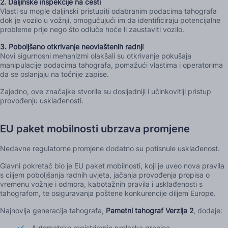
2. Daljinske inspekcije na cesti
Vlasti su mogle daljinski pristupiti odabranim podacima tahografa
dok je vozilo u vožnji, omogućujući im da identificiraju potencijalne
probleme prije nego što odluče hoće li zaustaviti vozilo.
3. Poboljšano otkrivanje neovlaštenih radnji
Novi sigurnosni mehanizmi olakšali su otkrivanje pokušaja
manipulacije podacima tahografa, pomažući vlastima i operatorima
da se oslanjaju na točnije zapise.
Zajedno, ove značajke stvorile su dosljedniji i učinkovitiji pristup
provođenju usklađenosti.
EU paket mobilnosti ubrzava promjene
Nedavne regulatorne promjene dodatno su potisnule usklađenost.
Glavni pokretač bio je EU paket mobilnosti, koji je uveo nova pravila
s ciljem poboljšanja radnih uvjeta, jačanja provođenja propisa o
vremenu vožnje i odmora, kabotažnih pravila i usklađenosti s
tahografom, te osiguravanja poštene konkurencije diljem Europe.
Najnovija generacija tahografa,
Pametni tahograf Verzija 2
, dodaje:
Automatsko registriranje prelaska granica