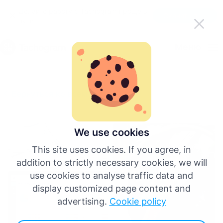
Делайте работу с Tachogram проще в
Скачать приложение
пути
Pусский
Меню
English
Вернуться ко всем статьям
Deutsch
Español
We use cookies
This site uses cookies. If you agree, in
Français
addition to strictly necessary cookies, we will
use cookies to analyse traffic data and
Italiano
display customized page content and
advertising.
Cookie policy
Больше языков