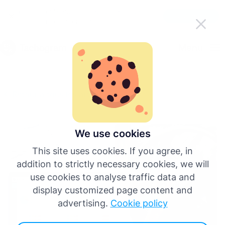
Rendez l’utilisation de Tachogram plus
Télécharger l’application
simple en déplacement
Français
Menu
English
Retour à tous les articles
Deutsch
Español
We use cookies
This site uses cookies. If you agree, in
Italiano
addition to strictly necessary cookies, we will
use cookies to analyse traffic data and
Português
display customized page content and
advertising.
Cookie policy
Plus de langues