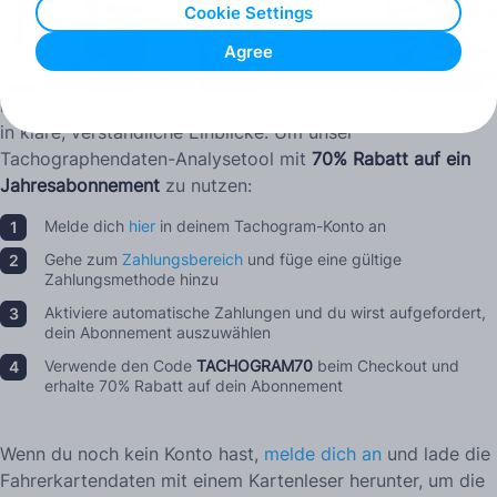
Cookie Settings
Agree
Der Tachogram verwandelt komplexe Tachographendaten
in klare, verständliche Einblicke. Um unser
Tachographendaten-Analysetool mit
70% Rabatt auf ein
Jahresabonnement
zu nutzen:
Melde dich
hier
in deinem Tachogram-Konto an
Gehe zum
Zahlungsbereich
und füge eine gültige
Zahlungsmethode hinzu
Aktiviere automatische Zahlungen und du wirst aufgefordert,
dein Abonnement auszuwählen
Verwende den Code
TACHOGRAM70
beim Checkout und
erhalte 70% Rabatt auf dein Abonnement
Wenn du noch kein Konto hast,
melde dich an
und lade die
Fahrerkartendaten mit einem Kartenleser herunter, um die