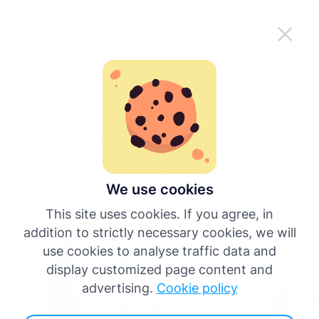
Mache Tachogram unterwegs
App herunterladen
einfacher
Deutsch
Menü
English
Tachogram – dein täglicher Assistent
Español
auf der Straße,
Français
We use cookies
ab 1,20 €
This site uses cookies. If you agree, in
Italiano
addition to strictly necessary cookies, we will
use cookies to analyse traffic data and
Português
display customized page content and
advertising.
Cookie policy
Mehr Sprachen