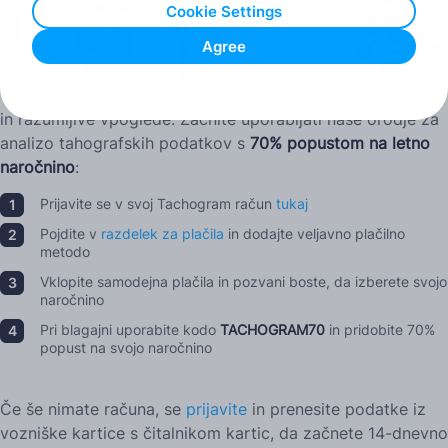
Cookie Settings
Agree
Tachogram pretvori zapletene podatke tahografa v jasne
in razumljive vpoglede. Začnite uporabljati naše orodje za
analizo tahografskih podatkov s
70% popustom na letno
naročnino
:
Prijavite se v svoj Tachogram račun
tukaj
Pojdite v
razdelek za plačila
in dodajte veljavno plačilno
metodo
Vklopite samodejna plačila in pozvani boste, da izberete svojo
naročnino
Pri blagajni uporabite kodo
TACHOGRAM70
in pridobite 70%
popust na svojo naročnino
Če še nimate računa, se
prijavite
in prenesite podatke iz
vozniške kartice s čitalnikom kartic, da začnete 14-dnevno