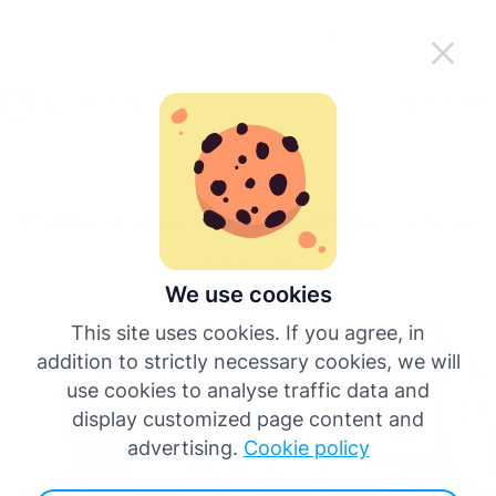
Olajšajte uporabo Tachograma na
Prenesite aplikacijo
poti
Slovenščina
Meni
English
Tachogram – tvoj vsakdanji asistent
Deutsch
na cesti,
Español
We use cookies
že od 1,20 €
This site uses cookies. If you agree, in
Français
addition to strictly necessary cookies, we will
use cookies to analyse traffic data and
Italiano
display customized page content and
advertising.
Cookie policy
Več jezikov