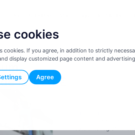
Pentru Șoferi
Pentru Afaceri
Program de afiliați
Prețuri
B
se cookies
tul tău de zi cu zi pe
es cookies. If you agree, in addition to strictly neces
 and display customized page content and advertisin
rum,
Settings
Agree
de la 1,20 €
Tachogram transformă da
ușor de înțeles. Pentru 
datelor tahografului cu