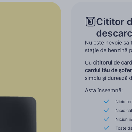
Cititor 
descarc
Nu este nevoie să te
stație de benzină p
Cu
cititorul de ca
cardul tău de șofe
simplu și durează 
Asta înseamnă:
Nicio te
Nicio căl
Niciun ri
Toate da