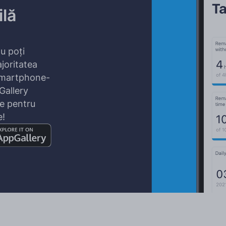
ilă
u poți
joritatea
 smartphone-
Gallery
re pentru
e!