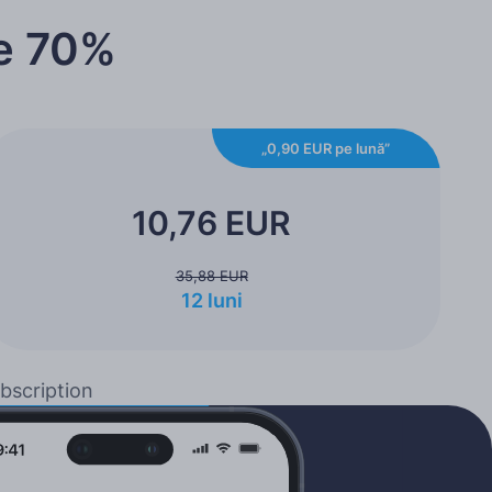
de 70%
„0,90 EUR pe lună”
10,76 EUR
35,88 EUR
12 luni
bscription