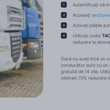
Autentificați-vă 
Mai multe limbi
Accesați
secțiunea
Activați plățile a
Utilizați codul
TA
reducere la abona
Dacă nu aveți încă un 
conducător auto cu un c
gratuită de 14 zile. Uti
obțineți 70% reducere 