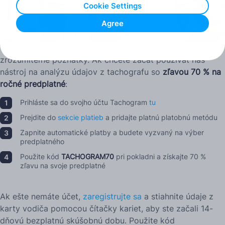
Cookie Settings
Agree
Tachogram premieňa zložité údaje z tachografu na jasné a
zrozumiteľné poznatky. Ak chcete začať používať náš
nástroj na analýzu údajov z tachografu so
zľavou 70 % na
ročné predplatné
:
Prihláste sa do svojho účtu Tachogram
tu
Prejdite do
sekcie platieb
a pridajte platnú platobnú metódu
Zapnite automatické platby a budete vyzvaný na výber
predplatného
Použite kód
TACHOGRAM70
pri pokladni a získajte 70 %
zľavu na svoje predplatné
Ak ešte nemáte účet,
zaregistrujte sa
a stiahnite údaje z
karty vodiča pomocou čítačky kariet, aby ste začali 14-
dňovú bezplatnú skúšobnú dobu. Použite kód