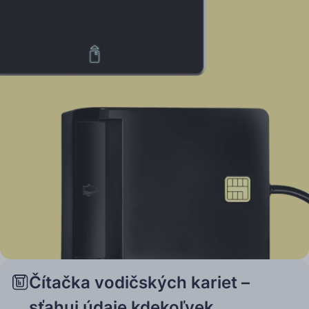
Čítačka vodičských kariet –
sťahuj údaje kdekoľvek