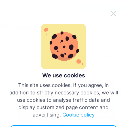
Zjednodušte Tachogram na cestách
Získajte aplikáciu
Slovenčina
Menu
English
Tachogram – tvoj každodenný
Deutsch
asistent na ceste,
Español
We use cookies
už od 1,20 €
This site uses cookies. If you agree, in
Français
addition to strictly necessary cookies, we will
use cookies to analyse traffic data and
Italiano
display customized page content and
advertising.
Cookie policy
Viac jazykov