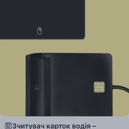
Зчитувач карток водія –