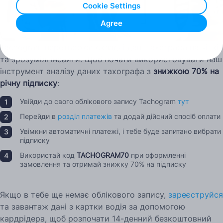
Cookie Settings
Agree
Tachogram перетворює складні дані тахографа на чіткі
та зрозумілі інсайти. Щоб почати використовувати наш
інструмент аналізу даних тахографа з
знижкою 70% на
річну підписку
:
Увійди до свого облікового запису Tachogram
тут
Перейди в
розділ платежів
та додай дійсний спосіб оплати
Увімкни автоматичні платежі, і тебе буде запитано вибрати
підписку
Використай код
TACHOGRAM70
при оформленні
замовлення та отримай знижку 70% на підписку
Якщо в тебе ще немає облікового запису,
зареєструйся
та завантаж дані з картки водія за допомогою
кардрідера, щоб розпочати 14-денний безкоштовний