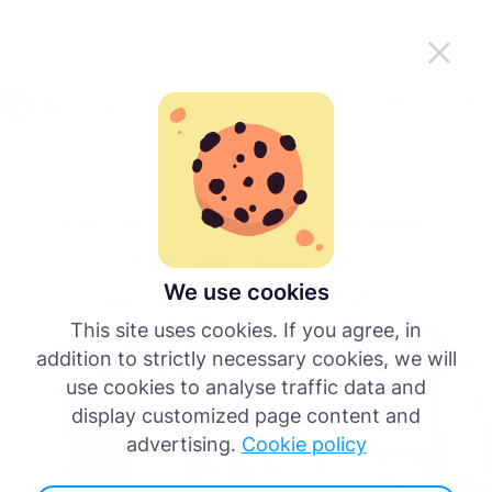
Зробіть Tachogram зручнішим у
Завантажити додаток
дорозі
Українська
Меню
English
Tachogram – твій щоденний
Deutsch
помічник у дорозі,
Español
We use cookies
починаючи від €1.20
This site uses cookies. If you agree, in
Français
addition to strictly necessary cookies, we will
use cookies to analyse traffic data and
Italiano
display customized page content and
advertising.
Cookie policy
Більше мов