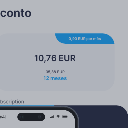
sconto
0,90 EUR por mês
10,76 EUR
35,88 EUR
12 meses
bscription