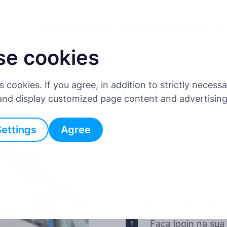
Para Motoristas
Para Empresas
Programa de Afil
se cookies
assistente diário na
es cookies. If you agree, in addition to strictly neces
 and display customized page content and advertisin
rada,
Settings
Agree
r de €1,20
O Tachogram transform
claras e compreensívei
de dados de tacógraf
Faça login na su