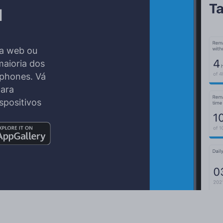
l
ma web ou
maioria dos
tphones. Vá
para
spositivos