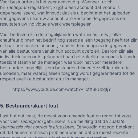
Voor bestuurders is het zeer eenvoudig. Wanneer u zich
bij
Tachogram
registreert, krijgt u een account dat voor u is
gepersonaliseerd, wat inhoudt dat als u begint met het uploaden
van gegevens naar uw account, alle verzamelde gegevens en
resultaten uw individuele werk weerspiegelen.
Voor bedrijven zijn de mogelijkheden wat ruimer. Terwijl elke
chauffeur binnen het bedrijf nog steeds alleen toegang heeft tot zijn
of haar persoonlijke account, kunnen de managers de gegevens
van alle bestuurders vanuit hun account overzien. Daarom zijn alle
individuele accounts gekoppeld aan het zakelijke account dat onder
toezicht staat van de manager, waardoor het voor meerdere
bestuurders mogelijk is om bestanden binnen dezelfde ruimte te
uploaden, maar waarbij alleen toegang wordt gegarandeerd tot de
respectievelijke bestuurder en zijn manager.
https://www.youtube.com/watch?v=ofXBkUzqIjY
5.
Bestuurderskaart fout
Last but not least, de meest voorkomende fout en reden tot zorg
voor veel
Tachogram
gebruikers is de melding dat de
Laatste
kaartsessie niet correct is afgesloten
. Eenvoudig gezegd betekent
dit dat er een technisch probleem was en dat de meest recente
gegevens op uw bestuurderskaart kunnen ontbreken.