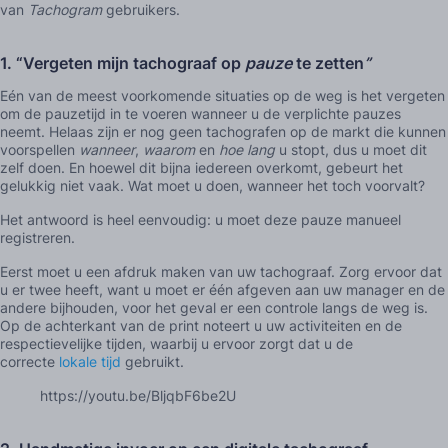
van
Tachogram
gebruikers.
1.
“Vergeten mijn tachograaf op
pauze
te zetten
”
Eén van de meest voorkomende situaties op de weg is het vergeten
om de pauzetijd in te voeren wanneer u de verplichte pauzes
neemt. Helaas zijn er nog geen tachografen op de markt die kunnen
voorspellen
wanneer
,
waarom
en
hoe lang
u stopt, dus u moet dit
zelf doen. En hoewel dit bijna iedereen overkomt, gebeurt het
gelukkig niet vaak. Wat moet u doen, wanneer het toch voorvalt?
Het antwoord is heel eenvoudig: u moet deze pauze manueel
registreren.
Eerst moet u een afdruk maken van uw tachograaf. Zorg ervoor dat
u er twee heeft, want u moet er één afgeven aan uw manager en de
andere bijhouden, voor het geval er een controle langs de weg is.
Op de achterkant van de print noteert u uw activiteiten en de
respectievelijke tijden, waarbij u ervoor zorgt dat u de
correcte
lokale tijd
gebruikt.
https://youtu.be/BljqbF6be2U