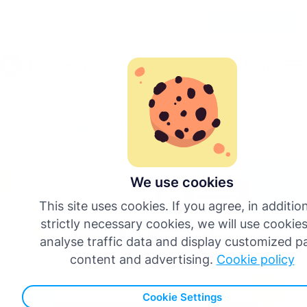
Maak Tachogram gemakkelijker
Download de app
onderweg
Nederlands
Menu
English
Terug naar alle berichten
Deutsch
Español
We use cookies
This site uses cookies. If you agree, in additio
Français
strictly necessary cookies, we will use cookies
analyse traffic data and display customized p
Italiano
content and advertising.
Cookie policy
Cookie Settings
Meer talen