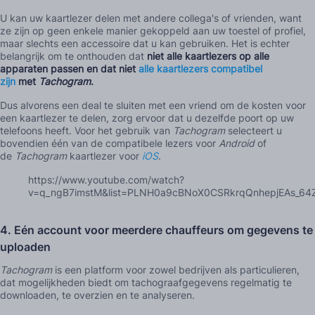
U kan uw kaartlezer delen met andere collega's of vrienden, want
ze zijn op geen enkele manier gekoppeld aan uw toestel of profiel,
maar slechts een accessoire dat u kan gebruiken. Het is echter
belangrijk om te onthouden dat
niet alle kaartlezers op alle
apparaten passen en dat niet
alle kaartlezers compatibel
zijn
met
Tachogram
.
Dus alvorens een deal te sluiten met een vriend om de kosten voor
een kaartlezer te delen, zorg ervoor dat u dezelfde poort op uw
telefoons heeft. Voor het gebruik van
Tachogram
selecteert u
bovendien één van de compatibele lezers voor
Android
of
de
Tachogram
kaartlezer voor
iOS
.
https://www.youtube.com/watch?
v=q_ngB7imstM&list=PLNH0a9cBNoX0CSRkrqQnhepjEAs_64Z
4.
Eén account voor meerdere chauffeurs om gegevens te
uploaden
Tachogram
is een platform voor zowel bedrijven als particulieren,
dat mogelijkheden biedt om tachograafgegevens regelmatig te
downloaden, te overzien en te analyseren.