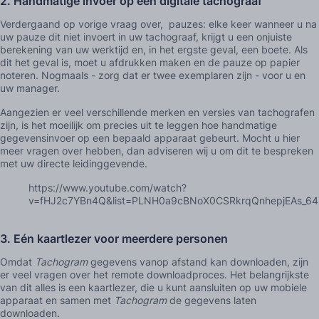
2.
Handmatige invoer op een digitale tachograaf
Verdergaand op vorige vraag over, pauzes: elke keer wanneer u na
uw pauze dit niet invoert in uw tachograaf, krijgt u een onjuiste
berekening van uw werktijd en, in het ergste geval, een boete. Als
dit het geval is, moet u afdrukken maken en de pauze op papier
noteren. Nogmaals - zorg dat er twee exemplaren zijn - voor u en
uw manager.
Aangezien er veel verschillende merken en versies van tachografen
zijn, is het moeilijk om precies uit te leggen hoe handmatige
gegevensinvoer op een bepaald apparaat gebeurt. Mocht u hier
meer vragen over hebben, dan adviseren wij u om dit te bespreken
met uw directe leidinggevende.
https://www.youtube.com/watch?
v=fHJ2c7YBn4Q&list=PLNH0a9cBNoX0CSRkrqQnhepjEAs_64
3.
Eén kaartlezer voor meerdere personen
Omdat
Tachogram
gegevens vanop afstand kan downloaden, zijn
er veel vragen over het remote downloadproces. Het belangrijkste
van dit alles is een kaartlezer, die u kunt aansluiten op uw mobiele
apparaat en samen met
Tachogram
de gegevens laten
downloaden.