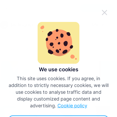
Делайте работу с Tachogram проще в
Скачать приложение
пути
Pусский
Меню
English
Вернуться ко всем статьям
Deutsch
Español
We use cookies
This site uses cookies. If you agree, in
Français
addition to strictly necessary cookies, we will
use cookies to analyse traffic data and
Italiano
display customized page content and
advertising.
Cookie policy
Больше языков