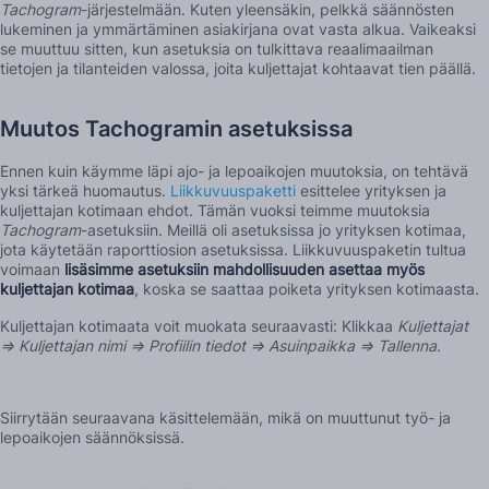
Tachogram
-järjestelmään. Kuten yleensäkin, pelkkä säännösten
lukeminen ja ymmärtäminen asiakirjana ovat vasta alkua. Vaikeaksi
se muuttuu sitten, kun asetuksia on tulkittava reaalimaailman
tietojen ja tilanteiden valossa, joita kuljettajat kohtaavat tien päällä.
Muutos Tachogramin asetuksissa
Ennen kuin käymme läpi ajo- ja lepoaikojen muutoksia, on tehtävä
yksi tärkeä huomautus.
Liikkuvuuspaketti
esittelee yrityksen ja
kuljettajan kotimaan ehdot. Tämän vuoksi teimme muutoksia
Tachogram
-asetuksiin. Meillä oli asetuksissa jo yrityksen kotimaa,
jota käytetään raporttiosion asetuksissa. Liikkuvuuspaketin tultua
voimaan
lisäsimme asetuksiin mahdollisuuden asettaa myös
kuljettajan kotimaa
, koska se saattaa poiketa yrityksen kotimaasta.
Kuljettajan kotimaata voit muokata seuraavasti: Klikkaa
Kuljettajat
=> Kuljettajan nimi => Profiilin tiedot => Asuinpaikka => Tallenna.
Siirrytään seuraavana käsittelemään, mikä on muuttunut työ- ja
lepoaikojen säännöksissä.