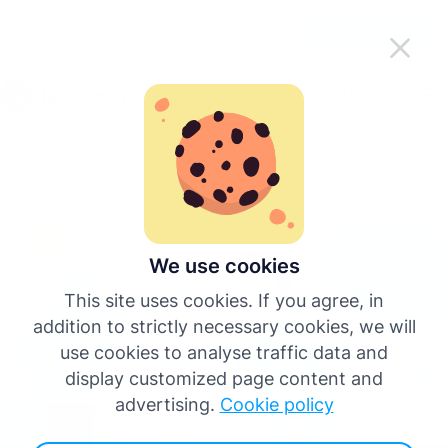
Tee Tachogramista helpompi tien
Lataa sovellus
päällä
Suomi
Valikko
English
Takaisin kaikkiin artikkeleihin
Deutsch
Español
We use cookies
This site uses cookies. If you agree, in
Français
addition to strictly necessary cookies, we will
use cookies to analyse traffic data and
Italiano
display customized page content and
advertising.
Cookie policy
Lisää kieliä