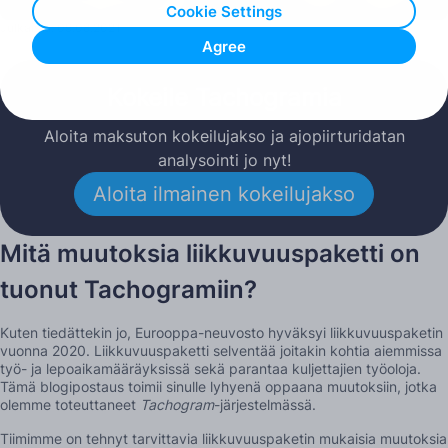
Cookie Settings
Julkaistu: 09.08.2021
Agree
Kokeile Tachogramia
Aloita maksuton kokeilujakso ja ajopiirturidatan
analysointi jo nyt!
Aloita ilmainen kokeilujakso
Mitä muutoksia liikkuvuuspaketti on
tuonut Tachogramiin?
Kuten tiedättekin jo, Eurooppa-neuvosto hyväksyi liikkuvuuspaketin
vuonna 2020. Liikkuvuuspaketti selventää joitakin kohtia aiemmissa
työ- ja lepoaikamääräyksissä sekä parantaa kuljettajien työoloja.
Tämä blogipostaus toimii sinulle lyhyenä oppaana muutoksiin, jotka
olemme toteuttaneet
Tachogram
-järjestelmässä.
Tiimimme on tehnyt tarvittavia liikkuvuuspaketin mukaisia muutoksia