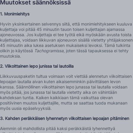
Muutokset säännöksissä
1. Monimiehitys
Hyvin yksinkertainen selvennys siitä, että monimiehitykseen kuuluva
kuljettaja voi pitää 45 minuutin tauon toisen kuljettajan ajamassa
ajoneuvossa. Jos kuljettaja ei tee työtä eikä myöskään avusta toista
kuljettajaa, voidaan liikkuvan ajoneuvon sisällä vietetty yhtäjaksonen
45 minuutin aika lukea asetuksen mukaiseksi levoksi. Tämä tulkinta
olikin jo käytössä
Tachogramissa
, joten tässä tapauksessa ei tehty
muutoksia.
2. Viikoittainen lepo junissa tai lautoilla
Liikkuvuuspaketin tultua voimaan voit viettää alennetun viikoittaisen
lepoajan lautalla aivan kuten aikaisemminkin päivittäisen levon
kanssa. Säännöllinen viikoittainen lepo junassa tai lautalla voidaan
myös pitää, jos junassa tai lautalla vietetty aika on vähintään
kahdeksan tuntia. Kaiken kaikkiaan tämä vaikuttaa olevan
positiivinen muutos kuljettajille, mutta se saattaa tuoda mukanaan
myös uusia epäselvyyksiä.
3. Kahden peräkkäisen lyhennetyn viikoittaisen lepoajan pitäminen
Aiemmin oli mahdollista pitää kaksi peräkkäistä lyhennettyä