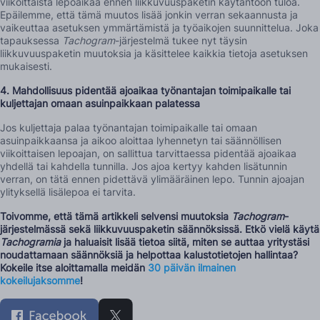
viikoittaista lepoaikaa ennen liikkuvuuspaketin käytäntöön tuloa.
Epäilemme, että tämä muutos lisää jonkin verran sekaannusta ja
vaikeuttaa asetuksen ymmärtämistä ja työaikojen suunnittelua. Joka
tapauksessa
Tachogram
-järjestelmä tukee nyt täysin
liikkuvuuspaketin muutoksia ja käsittelee kaikkia tietoja asetuksen
mukaisesti.
4. Mahdollisuus pidentää ajoaikaa työnantajan toimipaikalle tai
kuljettajan omaan asuinpaikkaan
palatessa
Jos kuljettaja palaa työnantajan toimipaikalle tai omaan
asuinpaikkaansa ja aikoo aloittaa lyhennetyn tai säännöllisen
viikoittaisen lepoajan, on sallittua tarvittaessa pidentää ajoaikaa
yhdellä tai kahdella tunnilla. Jos ajoa kertyy kahden lisätunnin
verran, on tätä ennen pidettävä ylimääräinen lepo. Tunnin ajoajan
ylityksellä lisälepoa ei tarvita.
Toivomme, että tämä artikkeli selvensi muutoksia
Tachogram
-
järjestelmässä sekä liikkuvuuspaketin säännöksissä. Etkö vielä käytä
Tachogramia
ja haluaisit lisää tietoa siitä, miten se auttaa yritystäsi
noudattamaan säännöksiä ja helpottaa kalustotietojen hallintaa?
Kokeile itse aloittamalla meidän
30 päivän ilmainen
kokeilujaksomme
!