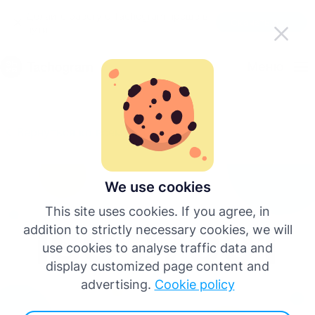
Делайте работу с Tachogram проще в
Скачать приложение
пути
Pусский
Меню
English
Вернуться ко всем статьям
Deutsch
Español
We use cookies
This site uses cookies. If you agree, in
Français
addition to strictly necessary cookies, we will
use cookies to analyse traffic data and
Italiano
display customized page content and
advertising.
Cookie policy
Больше языков