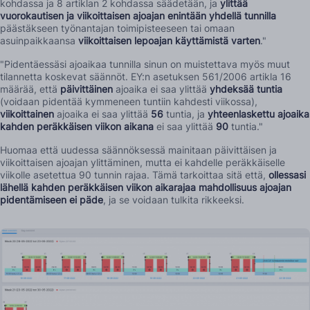
kohdassa ja 8 artiklan 2 kohdassa säädetään, ja
ylittää
vuorokautisen ja viikoittaisen ajoajan enintään yhdellä tunnilla
päästäkseen työnantajan toimipisteeseen tai omaan
asuinpaikkaansa
viikoittaisen lepoajan käyttämistä varten
."
"Pidentäessäsi ajoaikaa tunnilla sinun on muistettava myös muut
tilannetta koskevat säännöt. EY:n asetuksen 561/2006 artikla 16
määrää, että
päivittäinen
ajoaika ei saa ylittää
yhdeksää tuntia
(voidaan pidentää kymmeneen tuntiin kahdesti viikossa),
viikoittainen
ajoaika ei saa ylittää
56
tuntia, ja
yhteenlaskettu ajoaika
kahden peräkkäisen viikon aikana
ei saa ylittää
90
tuntia."
Huomaa että uudessa säännöksessä mainitaan päivittäisen ja
viikoittaisen ajoajan ylittäminen, mutta ei kahdelle peräkkäiselle
viikolle asetettua 90 tunnin rajaa. Tämä tarkoittaa sitä että,
ollessasi
lähellä kahden peräkkäisen viikon aikarajaa mahdollisuus ajoajan
pidentämiseen ei päde
, ja se voidaan tulkita rikkeeksi.