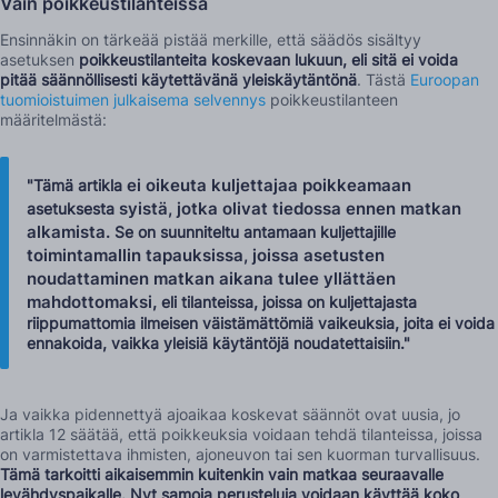
Vain poikkeustilanteissa
Ensinnäkin on tärkeää pistää merkille, että säädös sisältyy
asetuksen
poikkeustilanteita koskevaan lukuun, eli sitä ei voida
pitää säännöllisesti käytettävänä yleiskäytäntönä
. Tästä
Euroopan
tuomioistuimen julkaisema selvennys
poikkeustilanteen
määritelmästä:
ei oikeuta kuljettajaa poikkeamaan
"Tämä artikla
syistä, jotka olivat tiedossa ennen matkan
asetuksesta
alkamista
. Se on suunniteltu antamaan kuljettajille
toimintamallin tapauksissa, joissa asetusten
noudattaminen matkan aikana tulee yllättäen
mahdottomaksi
, eli tilanteissa, joissa on kuljettajasta
riippumattomia ilmeisen väistämättömiä vaikeuksia, joita ei voida
ennakoida, vaikka yleisiä käytäntöjä noudatettaisiin."
Ja vaikka pidennettyä ajoaikaa koskevat säännöt ovat uusia, jo
artikla 12 säätää, että poikkeuksia voidaan tehdä tilanteissa, joissa
on varmistettava ihmisten, ajoneuvon tai sen kuorman turvallisuus.
Tämä tarkoitti aikaisemmin kuitenkin vain matkaa seuraavalle
levähdyspaikalle. Nyt samoja perusteluja voidaan käyttää koko