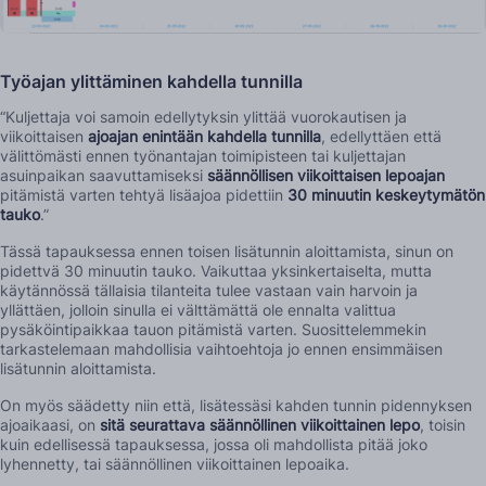
Työajan ylittäminen kahdella tunnilla
“Kuljettaja voi samoin edellytyksin ylittää vuorokautisen ja
viikoittaisen
ajoajan enintään kahdella tunnilla
, edellyttäen että
välittömästi ennen työnantajan toimipisteen tai kuljettajan
asuinpaikan saavuttamiseksi
säännöllisen viikoittaisen lepoajan
pitämistä varten tehtyä lisäajoa pidettiin
30 minuutin keskeytymätön
tauko
.”
Tässä tapauksessa ennen toisen lisätunnin aloittamista, sinun on
pidettvä 30 minuutin tauko. Vaikuttaa yksinkertaiselta, mutta
käytännössä tällaisia tilanteita tulee vastaan vain harvoin ja
yllättäen, jolloin sinulla ei välttämättä ole ennalta valittua
pysäköintipaikkaa tauon pitämistä varten. Suosittelemmekin
tarkastelemaan mahdollisia vaihtoehtoja jo ennen ensimmäisen
lisätunnin aloittamista.
On myös säädetty niin että, lisätessäsi kahden tunnin pidennyksen
ajoaikaasi, on
sitä seurattava säännöllinen viikoittainen lepo
, toisin
kuin edellisessä tapauksessa, jossa oli mahdollista pitää joko
lyhennetty, tai säännöllinen viikoittainen lepoaika.