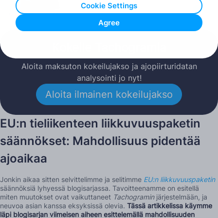
Cookie Settings
Julkaistu: 18.05.2022
Agree
Kokeile Tachogramia
Aloita maksuton kokeilujakso ja ajopiirturidatan
analysointi jo nyt!
Aloita ilmainen kokeilujakso
EU:n tieliikenteen liikkuvuuspaketin
säännökset: Mahdollisuus pidentää
ajoaikaa
Jonkin aikaa sitten selvittelimme ja selitimme
EU:n
liikkuvuuspaketin
säännöksiä lyhyessä blogisarjassa. Tavoitteenamme on esitellä
miten muutokset ovat vaikuttaneet
Tachogramin
järjestelmään, ja
neuvoa asian kanssa eksyksissä olevia.
Tässä artikkelissa käymme
läpi blogisarjan viimeisen aiheen esittelemällä mahdollisuuden