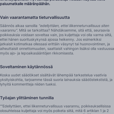
paluumatkalle määränpäähän.
Vain vaarantamatta tieturvallisuutta
Säännös alkaa sanoilla
"edellyttäen, ettei liikenneturvallisuus siten
vaarannu"
. Mitä se tarkoittaa? Nähdäksemme, sitä että, seuraavia
poikkeuksia voidaan soveltaa vain, jos kuljettaja voi olla varma siitä,
ettei hänen suorituskykynsä ajossa heikenny. Jos esimerkiksi
jatkaisit kotimatkaa ollessasi erittäin väsynyt tai huonovointinen, ja
aiheuttaisit onnettomuuden, saattaisit vahingon lisäksi olla vastuussa
myös ajo- ja lepoaikasääntöjen rikkomisesta.
Soveltaminen käytännössä
Koska uudet säädökset sisältävät lähempää tarkastelua vaativia
yksityiskohtia, tarjoamme tässä suoria lainauksia säädöstekstistä, ja
lyhyitä kommentteja niiden tueksi.
Työajan ylittäminen tunnilla
“”Edellyttäen, ettei liikenneturvallisuus vaarannu, poikkeuksellisissa
olosuhteissa kuljettaja voi myös poiketa siitä, mitä 6 artiklan 1 ja 2