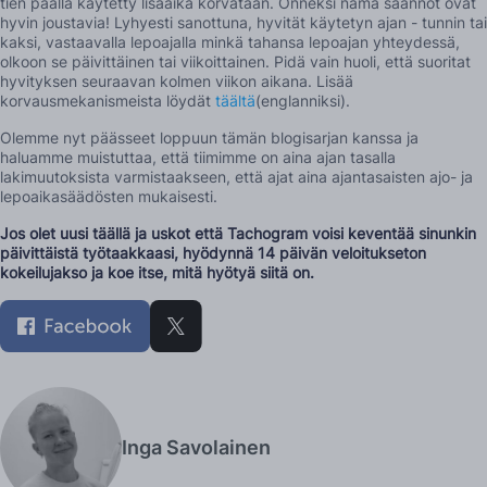
tien päällä käytetty lisäaika korvataan. Onneksi nämä säännöt ovat
hyvin joustavia! Lyhyesti sanottuna, hyvität käytetyn ajan - tunnin tai
kaksi, vastaavalla lepoajalla minkä tahansa lepoajan yhteydessä,
olkoon se päivittäinen tai viikoittainen. Pidä vain huoli, että suoritat
hyvityksen seuraavan kolmen viikon aikana. Lisää
korvausmekanismeista löydät
täältä
(englanniksi).
Olemme nyt päässeet loppuun tämän blogisarjan kanssa ja
haluamme muistuttaa, että tiimimme on aina ajan tasalla
lakimuutoksista varmistaakseen, että ajat aina ajantasaisten ajo- ja
lepoaikasäädösten mukaisesti.
Jos olet uusi täällä ja uskot että Tachogram voisi keventää sinunkin
päivittäistä työtaakkaasi, hyödynnä
14 päivän veloitukseton
kokeilujakso
ja koe itse, mitä hyötyä siitä on.
Inga Savolainen