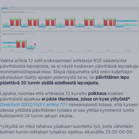
Vaikka artikla 12 sallii poikkeamisen artiklassa 8(2) säädetyistä
päivittäisistä lepoajoista, se ei näytä koskevan päivittäisiä lepoaikoja
monimiehistötapauksissa. Siispä riippumatta siitä onko kuljettajan
aikatauluun lisätty ajoajan pidennystä tai ei, on
päivittäinen lepo
pidettävä 30 tunnin sisällä edellisestä lepoajasta.
Lopuksi, huomaa että artiklassa 12 kuvattu
poikkeus
koskien
päivittäistä ajoaikaa
ei päde tilanteissa, joissa on kyse yötyöstä*
.
Direktiivin 2002/15/EY artikla 7(1)
nimeomaisesti toteaa, että kyseen
ollessa yötöistä päivittäinen työaika ei saa ylittää kymmentä tuntia
kulloisenkin 24 tunnin jakson aikana.
*yötyötä on mikä tahansa yöaikaan suoritettu työ, josta vähintään
kolmen tunnin mittainen työjakso sijoittuu aikavälille 23.00-06-00.