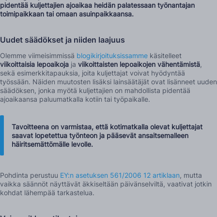
pidentää kuljettajien ajoaikaa heidän palatessaan työnantajan
toimipaikkaan tai omaan asuinpaikkaansa.
Uudet säädökset ja niiden laajuus
Olemme viimeisimmissä
blogikirjoituksissamme
käsitelleet
viikoittaisia lepoaikoja
ja
viikoittaisten lepoaikojen vähentämistä
,
sekä esimerkkitapauksia, joita kuljettajat voivat hyödyntää
työssään. Näiden muutosten lisäksi lainsäätäjät ovat lisänneet uuden
säädöksen, jonka myötä kuljettajien on mahdollista pidentää
ajoaikaansa paluumatkalla kotiin tai työpaikalle.
Tavoitteena on varmistaa, että kotimatkalla olevat kuljettajat
saavat lopetettua työnteon ja pääsevät ansaitsemalleen
häiritsemättömälle levolle.
Pohdinta perustuu
EY:n asetuksen 561/2006 12 artiklaan
, mutta
vaikka säännöt näyttävät äkkiseltään päivänselviltä, vaativat jotkin
kohdat lähempää tarkastelua.