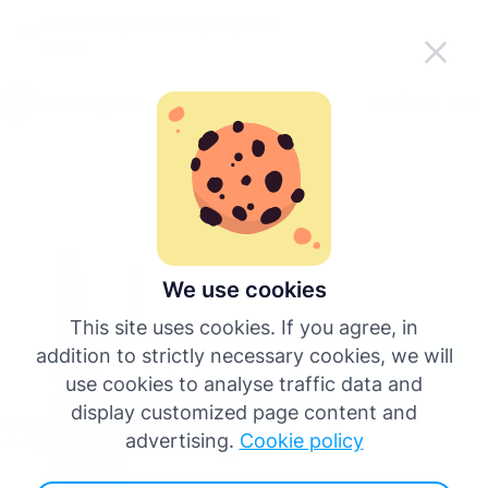
Tee Tachogramista helpompi tien
Lataa sovellus
päällä
Suomi
Valikko
English
Takaisin kaikkiin artikkeleihin
Deutsch
Español
We use cookies
This site uses cookies. If you agree, in
Français
addition to strictly necessary cookies, we will
use cookies to analyse traffic data and
Italiano
display customized page content and
advertising.
Cookie policy
Lisää kieliä