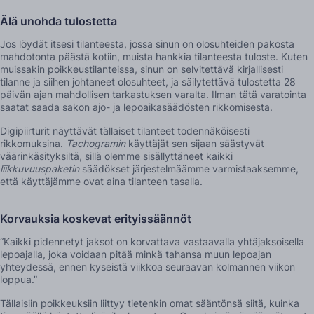
Älä unohda tulostetta
Jos löydät itsesi tilanteesta, jossa sinun on olosuhteiden pakosta
mahdotonta päästä kotiin, muista hankkia tilanteesta tuloste. Kuten
muissakin poikkeustilanteissa, sinun on selvitettävä kirjallisesti
tilanne ja siihen johtaneet olosuhteet, ja säilytettävä tulostetta 28
päivän ajan mahdollisen tarkastuksen varalta. Ilman tätä varatointa
saatat saada sakon ajo- ja lepoaikasäädösten rikkomisesta.
Digipiirturit näyttävät tällaiset tilanteet todennäköisesti
rikkomuksina.
Tachogramin
käyttäjät sen sijaan säästyvät
väärinkäsityksiltä, sillä olemme sisällyttäneet kaikki
liikkuvuuspaketin
säädökset järjestelmäämme varmistaaksemme,
että käyttäjämme ovat aina tilanteen tasalla.
Korvauksia koskevat erityissäännöt
“Kaikki pidennetyt jaksot on korvattava vastaavalla yhtäjaksoisella
lepoajalla, joka voidaan pitää minkä tahansa muun lepoajan
yhteydessä, ennen kyseistä viikkoa seuraavan kolmannen viikon
loppua.”
Tällaisiin poikkeuksiin liittyy tietenkin omat sääntönsä siitä, kuinka