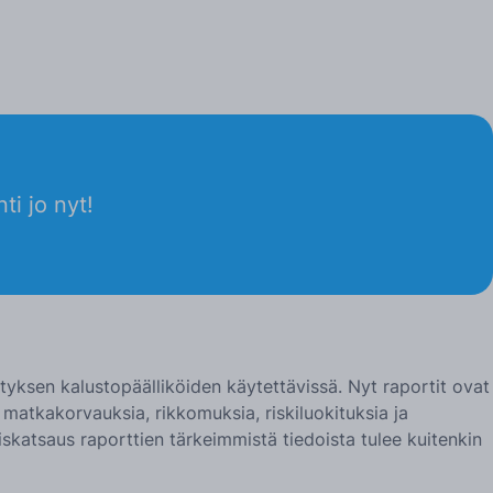
ti jo nyt!
yrityksen kalustopäälliköiden käytettävissä. Nyt raportit ovat
a, matkakorvauksia, rikkomuksia, riskiluokituksia ja
skatsaus raporttien tärkeimmistä tiedoista tulee kuitenkin