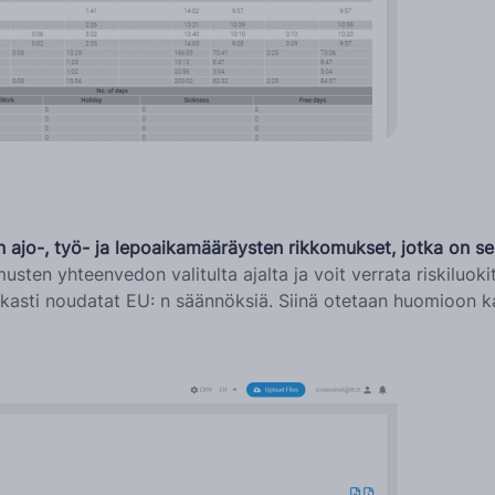
 ajo-, työ- ja lepoaikamääräysten rikkomukset, jotka on selit
musten yhteenvedon valitulta ajalta ja voit verrata riskiluok
kasti noudatat EU: n säännöksiä. Siinä otetaan huomioon kaik