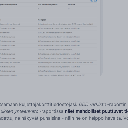
itsemaan kuljettajakorttitiedostojasi.
DDD -arkisto
-raportin
tauksen yhteenveto
-raportissa
näet mahdolliset puuttuvat t
e ladattu, ne näkyvät punaisina - näin ne on helppo havaita. 