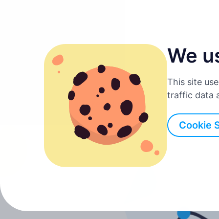
We u
Suomi
This site us
English
traffic data
Takaisin kaikkiin artikkeleihin
Deutsch
Cookie 
Español
Français
Italiano