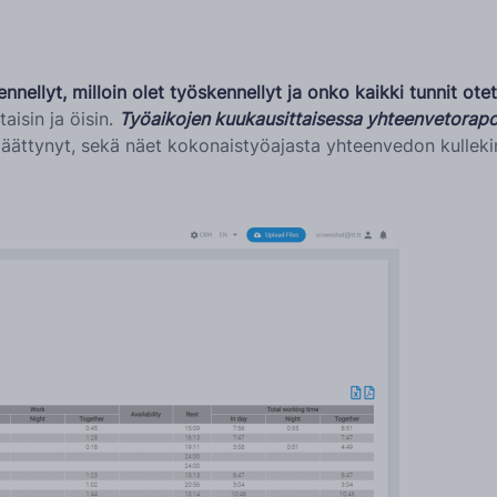
nnellyt, milloin olet työskennellyt ja onko kaikki tunnit ot
taisin ja öisin.
Työaikojen kuukausittaisessa yhteenvetorapo
äättynyt, sekä näet kokonaistyöajasta yhteenvedon kullekin p