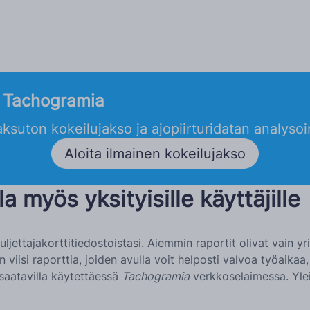
e Tachogramia
ksuton kokeilujakso ja ajopiirturidatan analysoin
Aloita ilmainen kokeilujakso
a myös yksityisille käyttäjille
 kuljettajakorttitiedostoistasi. Aiemmin raportit olivat vain 
on viisi raporttia, joiden avulla voit helposti valvoa työaika
 saatavilla käytettäessä
Tachogramia
verkkoselaimessa. Ylei