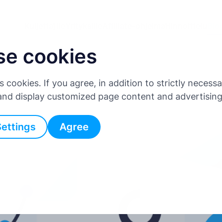
Kuljettajille
Yrityksille
Affiliate-ohjelma
Hinnoittelu
Blo
se cookies
es cookies. If you agree, in addition to strictly neces
 and display customized page content and advertisin
Settings
Agree