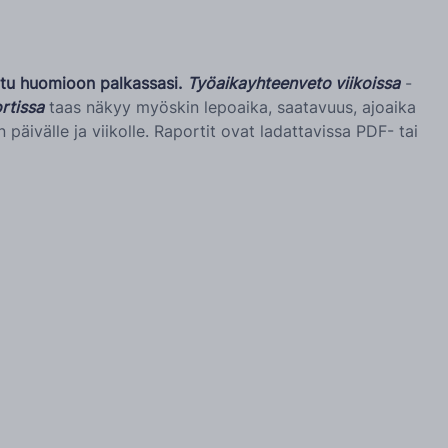
ettu huomioon palkassasi.
Työaikayhteenveto viikoissa
-
rtissa
taas näkyy myöskin lepoaika, saatavuus, ajoaika
äivälle ja viikolle. Raportit ovat ladattavissa PDF- tai