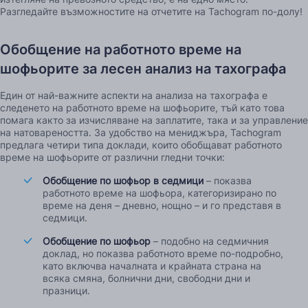
Разгледайте възможностите на отчетите на Tachogram по-долу!
Обобщение на работното време на
шофьорите за лесен анализ на тахографа
Един от най-важните аспекти на анализа на тахографа е
следенето на работното време на шофьорите, тъй като това
помага както за изчисляване на заплатите, така и за управление
на натовареността. За удобство на мениджъра, Tachogram
предлага четири типа доклади, които обобщават работното
време на шофьорите от различни гледни точки:
Обобщение по шофьор в седмици
– показва
работното време на шофьора, категоризирано по
време на деня – дневно, нощно – и го представя в
седмици.
Обобщение по шофьор
– подобно на седмичния
доклад, но показва работното време по-подробно,
като включва началната и крайната страна на
всяка смяна, болнични дни, свободни дни и
празници.