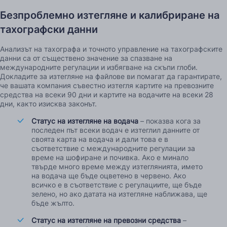
Безпроблемно изтегляне и калибриране на
тахографски данни
Анализът на тахографа и точното управление на тахографските
данни са от съществено значение за спазване на
международните регулации и избягване на скъпи глоби.
Докладите за изтегляне на файлове ви помагат да гарантирате,
че вашата компания съвестно изтегля картите на превозните
средства на всеки 90 дни и картите на водачите на всеки 28
дни, както изисква законът.
Статус на изтегляне на водача
– показва кога за
последен път всеки водач е изтеглил данните от
своята карта на водача и дали това е в
съответствие с международните регулации за
време на шофиране и почивка. Ако е минало
твърде много време между изтеглянията, името
на водача ще бъде оцветено в червено. Ако
всичко е в съответствие с регулациите, ще бъде
зелено, но ако датата на изтегляне наближава, ще
бъде жълто.
Статус на изтегляне на превозни средства
–