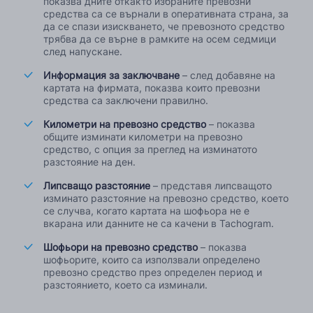
показва дните откакто избраните превозни
средства са се върнали в оперативната страна, за
да се спази изискването, че превозното средство
трябва да се върне в рамките на осем седмици
след напускане.
Информация за заключване
– след добавяне на
картата на фирмата, показва които превозни
средства са заключени правилно.
Километри на превозно средство
– показва
общите изминати километри на превозно
средство, с опция за преглед на изминатото
разстояние на ден.
Липсващо разстояние
– представя липсващото
изминато разстояние на превозно средство, което
се случва, когато картата на шофьора не е
вкарана или данните не са качени в Tachogram.
Шофьори на превозно средство
– показва
шофьорите, които са използвали определено
превозно средство през определен период и
разстоянието, което са изминали.