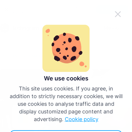
Направете Tachogram по-лесен за
Вземете приложението
използване в движение
Български
Меню
English
Обратно към всички публикации
Deutsch
Español
We use cookies
This site uses cookies. If you agree, in
Français
addition to strictly necessary cookies, we will
use cookies to analyse traffic data and
Italiano
display customized page content and
advertising.
Cookie policy
Още езици