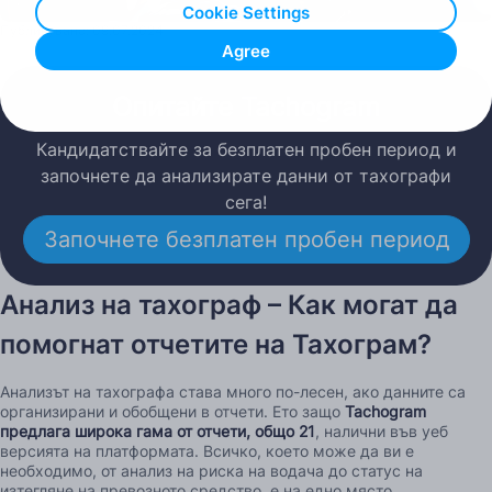
Cookie Settings
Публикувано: 09.07.2024
Agree
Опитайте Tachogram
Кандидатствайте за безплатен пробен период и
започнете да анализирате данни от тахографи
сега!
Започнете безплатен пробен период
Анализ на тахограф – Как могат да
помогнат отчетите на Тахограм?
Анализът на тахографа става много по-лесен, ако данните са
организирани и обобщени в отчети. Ето защо
Tachogram
предлага широка гама от отчети, общо 21
, налични във уеб
версията на платформата. Всичко, което може да ви е
необходимо, от анализ на риска на водача до статус на
изтегляне на превозното средство, е на едно място.