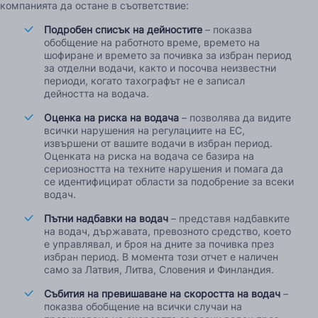
компанията да остане в съответствие:
Подробен списък на дейностите
– показва
обобщение на работното време, времето на
шофиране и времето за почивка за избран период
за отделни водачи, както и посочва неизвестни
периоди, когато тахографът не е записал
дейността на водача.
Оценка на риска на водача
– позволява да видите
всички нарушения на регулациите на ЕС,
извършени от вашите водачи в избран период.
Оценката на риска на водача се базира на
сериозността на техните нарушения и помага да
се идентифицират области за подобрение за всеки
водач.
Пътни надбавки на водач
– представя надбавките
на водач, държавата, превозното средство, което
е управлявал, и броя на дните за почивка през
избран период. В момента този отчет е наличен
само за Латвия, Литва, Словения и Финландия.
Събития на превишаване на скоростта на водач
–
показва обобщение на всички случаи на