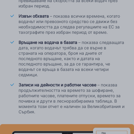
превишаване на скоростта за всеки водач през
избран период.
Извън обхвата
– показва всички времена, когато
водачът или превозното средство се движи без
необходимостта да следва регулациите на ЕС за
тахографите през избран период от време.
Връщане на водача в базата
– показва следващата
дата, когато водачът трябва да се върне в
страната на оператора, броя на дните от
последното връщане, както и датата на
последното връщане, за да се гарантира, че
водачът се връща в базата на всеки четири
седмици.
Записи на дейности и работни часове
– показва
продължителността на времето за шофиране,
работните часове, платените отпуски, времето за
почивка и други в лесноразбираема таблица. В
момента този отчет е наличен за Великобритания и
Сърбия.