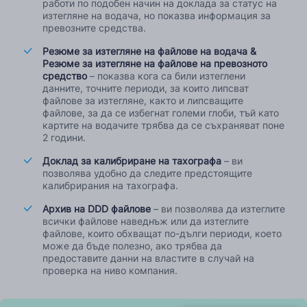
работи по подобен начин на доклада за статус на
изтегляне на водача, но показва информация за
превозните средства.
Резюме за изтегляне на файлове на водача &
Резюме за изтегляне на файлове на превозното
средство
– показва кога са били изтеглени
данните, точните периоди, за които липсват
файлове за изтегляне, както и липсващите
файлове, за да се избегнат големи глоби, тъй като
картите на водачите трябва да се съхраняват поне
2 години.
Доклад за калибриране на тахографа
– ви
позволява удобно да следите предстоящите
калибрирания на тахографа.
Архив на DDD файлове
– ви позволява да изтеглите
всички файлове наведнъж или да изтеглите
файлове, които обхващат по-дълги периоди, което
може да бъде полезно, ако трябва да
предоставите данни на властите в случай на
проверка на ниво компания.