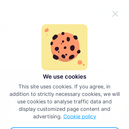
Maak Tachogram gemakkelijker
Download de app
onderweg
Nederlands
Menu
English
Terug naar alle berichten
Deutsch
Español
We use cookies
This site uses cookies. If you agree, in
Français
addition to strictly necessary cookies, we will
use cookies to analyse traffic data and
Italiano
display customized page content and
advertising.
Cookie policy
Meer talen