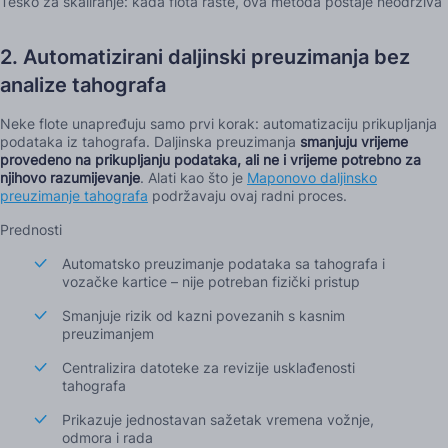
Teško za skaliranje: kada flota raste, ova metoda postaje neodrživa
2. Automatizirani daljinski preuzimanja bez
analize tahografa
Neke flote unapređuju samo prvi korak: automatizaciju prikupljanja
podataka iz tahografa. Daljinska preuzimanja
smanjuju vrijeme
provedeno na prikupljanju podataka, ali ne i vrijeme potrebno za
njihovo razumijevanje
. Alati kao što je
Maponovo daljinsko
preuzimanje tahografa
podržavaju ovaj radni proces.
Prednosti
Automatsko preuzimanje podataka sa tahografa i
vozačke kartice – nije potreban fizički pristup
Smanjuje rizik od kazni povezanih s kasnim
preuzimanjem
Centralizira datoteke za revizije usklađenosti
tahografa
Prikazuje jednostavan sažetak vremena vožnje,
odmora i rada