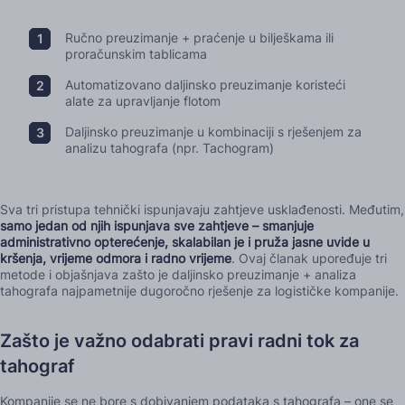
Ručno preuzimanje + praćenje u bilješkama ili
proračunskim tablicama
Automatizovano daljinsko preuzimanje koristeći
alate za upravljanje flotom
Daljinsko preuzimanje u kombinaciji s rješenjem za
analizu tahografa (npr. Tachogram)
Sva tri pristupa tehnički ispunjavaju zahtjeve usklađenosti. Međutim,
samo jedan od njih ispunjava sve zahtjeve – smanjuje
administrativno opterećenje, skalabilan je i pruža jasne uvide u
kršenja, vrijeme odmora i radno vrijeme
. Ovaj članak upoređuje tri
metode i objašnjava zašto je daljinsko preuzimanje + analiza
tahografa najpametnije dugoročno rješenje za logističke kompanije.
Zašto je važno odabrati pravi radni tok za
tahograf
Kompanije se ne bore s dobivanjem podataka s tahografa – one se