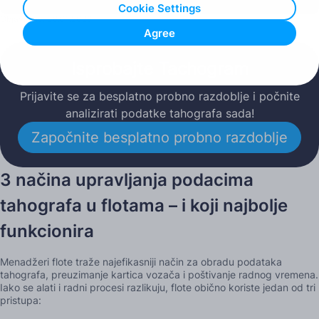
Cookie Settings
Objavljeno: 08.01.2026
Agree
Isprobajte Tachogram
Prijavite se za besplatno probno razdoblje i počnite
analizirati podatke tahografa sada!
Započnite besplatno probno razdoblje
3 načina upravljanja podacima
tahografa u flotama – i koji najbolje
funkcionira
Menadžeri flote traže najefikasniji način za obradu podataka
tahografa, preuzimanje kartica vozača i poštivanje radnog vremena.
Iako se alati i radni procesi razlikuju, flote obično koriste jedan od tri
pristupa: