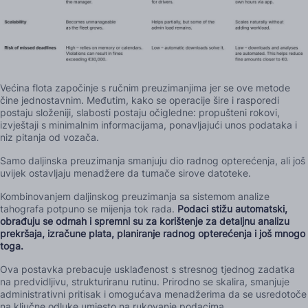
Većina flota započinje s ručnim preuzimanjima jer se ove metode
čine jednostavnim. Međutim, kako se operacije šire i rasporedi
postaju složeniji, slabosti postaju očigledne: propušteni rokovi,
izvještaji s minimalnim informacijama, ponavljajući unos podataka i
niz pitanja od vozača.
Samo daljinska preuzimanja smanjuju dio radnog opterećenja, ali još
uvijek ostavljaju menadžere da tumače sirove datoteke.
Kombinovanjem daljinskog preuzimanja sa sistemom analize
tahografa potpuno se mijenja tok rada.
Podaci stižu automatski,
obrađuju se odmah i spremni su za korištenje za detaljnu analizu
prekršaja, izračune plata, planiranje radnog opterećenja i još mnogo
toga.
Ova postavka prebacuje usklađenost s stresnog tjednog zadatka
na predvidljivu, strukturiranu rutinu. Prirodno se skalira, smanjuje
administrativni pritisak i omogućava menadžerima da se usredotoče
na ključne odluke umjesto na rukovanje podacima.