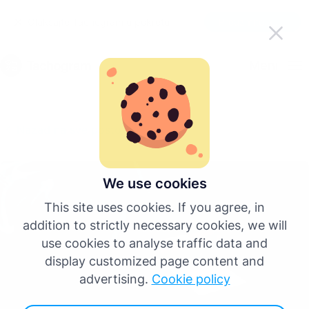
Olakšajte Tachogram u pokretu
Preuzmite aplikaciju
Bosanski
Meni
English
Nazad na sve postove
Deutsch
Español
We use cookies
This site uses cookies. If you agree, in
Français
addition to strictly necessary cookies, we will
use cookies to analyse traffic data and
Italiano
display customized page content and
advertising.
Cookie policy
Više jezika