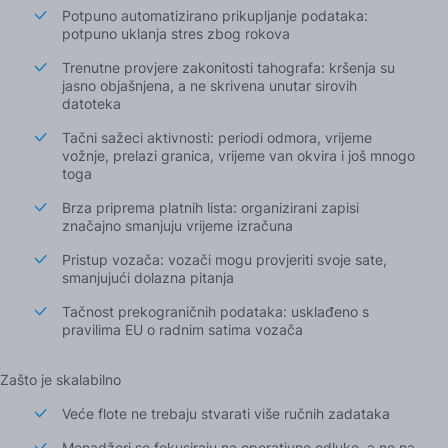
Potpuno automatizirano prikupljanje podataka:
potpuno uklanja stres zbog rokova
Trenutne provjere zakonitosti tahografa: kršenja su
jasno objašnjena, a ne skrivena unutar sirovih
datoteka
Tačni sažeci aktivnosti: periodi odmora, vrijeme
vožnje, prelazi granica, vrijeme van okvira i još mnogo
toga
Brza priprema platnih lista: organizirani zapisi
značajno smanjuju vrijeme izračuna
Pristup vozača: vozači mogu provjeriti svoje sate,
smanjujući dolazna pitanja
Tačnost prekograničnih podataka: usklađeno s
pravilima EU o radnim satima vozača
Zašto je skalabilno
Veće flote ne trebaju stvarati više ručnih zadataka
Menadžeri se fokusiraju na operativne odluke, a ne na