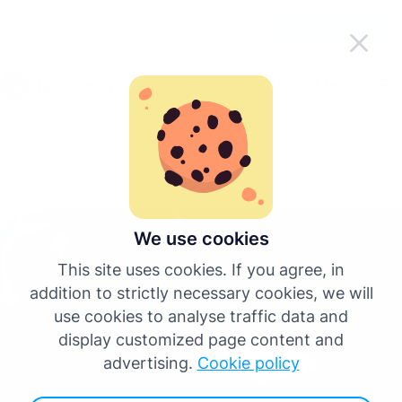
Зробіть Tachogram зручнішим у
Завантажити додаток
дорозі
Українська
Меню
English
Назад до всіх постів
Deutsch
Español
We use cookies
This site uses cookies. If you agree, in
Français
addition to strictly necessary cookies, we will
use cookies to analyse traffic data and
Italiano
display customized page content and
advertising.
Cookie policy
Більше мов