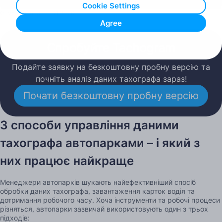
Cookie Settings
Опубліковано: 08.01.2026
Agree
Спробуйте Tachogram
Подайте заявку на безкоштовну пробну версію та
почніть аналіз даних тахографа зараз!
Почати безкоштовну пробну версію
3 способи управління даними
тахографа автопарками – і який з
них працює найкраще
Менеджери автопарків шукають найефективніший спосіб
обробки даних тахографа, завантаження карток водія та
дотримання робочого часу. Хоча інструменти та робочі процеси
різняться, автопарки зазвичай використовують один з трьох
підходів: