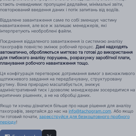
стають очевидними: пропущені дедлайни, мінімальні звіти,
повторюваний введення даних і потік запитань від водіїв.
Віддалене завантаження саме по собі зменшує частину
навантаження, але все ж залишає менеджерів, які
інтерпретують необроблені файли.
Поєднання віддаленого завантаження із системою аналізу
тахографів повністю змінює робочий процес.
Дані надходять
автоматично, обробляються миттєво та готові до використання
для глибокого аналізу порушень, розрахунку заробітної плати,
планування робочого навантаження тощо.
Ця конфігурація перетворює дотримання вимог з виснажливого
щотижневого завдання на передбачувану, структуровану
рутину. Вона природно масштабується, знижує
адміністративний тиск і дозволяє менеджерам зосередитися на
критичних рішеннях, а не на обробці даних.
Якщо ти хочеш дізнатися більше про наше рішення для аналізу
тахографів, звертайся до нас на
info@tachogram.com
. Або якщо
ти готовий почати,
зареєструйся для безкоштовного пробного
періоду
!