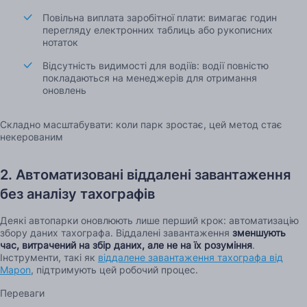
Повільна виплата заробітної плати: вимагає годин
перегляду електронних таблиць або рукописних
нотаток
Відсутність видимості для водіїв: водії повністю
покладаються на менеджерів для отримання
оновлень
Складно масштабувати: коли парк зростає, цей метод стає
некерованим
2. Автоматизовані віддалені завантаження
без аналізу тахографів
Деякі автопарки оновлюють лише перший крок: автоматизацію
збору даних тахографа. Віддалені завантаження
зменшують
час, витрачений на збір даних, але не на їх розуміння
.
Інструменти, такі як
віддалене завантаження тахографа від
Mapon
, підтримують цей робочий процес.
Переваги