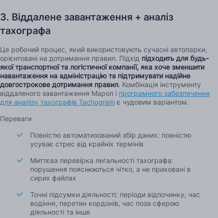
3. Віддалене завантаження + аналіз
тахографа
Це робочий процес, який використовують сучасні автопарки,
орієнтовані на дотримання правил. Підхід
підходить для будь-
якої транспортної та логістичної компанії, яка хоче зменшити
навантаження на адміністрацію та підтримувати надійне
довгострокове дотримання правил
. Комбінація інструменту
віддаленого завантаження Mapon і
програмного забезпечення
для аналізу тахографів Tachogram
є чудовим варіантом.
Переваги
Повністю автоматизований збір даних: повністю
усуває стрес від крайніх термінів
Миттєва перевірка легальності тахографа:
порушення пояснюються чітко, а не приховані в
сирих файлах
Точні підсумки діяльності: періоди відпочинку, час
водіння, перетин кордонів, час поза сферою
діяльності та інше