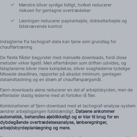
Mønstre bliver synlige tidligt, hvilket reducerer
risikoen for gentagne overtrædelser
Løsningen reducerer papirarbejde, dobbeltarbejde og
tidskrævende kontrol
Indsigterne fra tachograf-data kan tjene som grundlag for
chaufførtræning
De fleste flåder begynder med manuelle downloads, fordi disse
metoder virker ligetil. Men efterhånden som driften udvides, og
tidsplanerne bliver mere komplekse, bliver svaghederne tydelige:
Missede deadlines, rapporter på absolut minimum, gentagen
dataindtastning og en strøm af chaufførspørgsmål.
Fjern-downloads alene reducerer en del af arbejdsbyrden, men de
efterlader stadig lederne med at fortolke rå filer.
Kombinationen af fjern-download med et tachograf-analyse-system
ændrer arbejdsgangen fuldstændigt.
Dataene ankommer
automatisk, behandles øjeblikkeligt og er klar til brug for en
dybdegående overtrædelsesanalyse, lønberegninger,
arbejdsbyrdeplanlægning og mere.