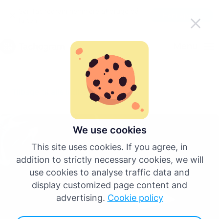
Gør Tachogram nemmere at bruge på
Hent appen
farten
Dansk
Menu
English
Tilbage til alle indlæg
Deutsch
Español
We use cookies
This site uses cookies. If you agree, in
Français
addition to strictly necessary cookies, we will
use cookies to analyse traffic data and
Italiano
display customized page content and
advertising.
Cookie policy
Flere sprog