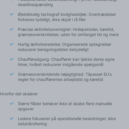
deadlinespænding
Øjeblikkelig tachograf lovlighedstjek: Overtrædelser
forklares tydeligt, ikke skjult i rå filer
Præcise aktivitetsoversigter: Hvileperioder, køretid,
grænseoverskridelser, uden for omfanget tid og mere
Hurtig lønforberedelse: Organiserede optegnelser
reducerer beregningstiden betydeligt
Chaufføradgang: Chauffører kan tjekke deres egne
timer, hvilket reducerer indgående spørgsmål
Grænseoverskridende nøjagtighed: Tilpasset EU's
regler for chaufførernes arbejdstid og køretid
Hvorfor det skalerer
Større flåder behøver ikke at skabe flere manuelle
opgaver
Ledere fokuserer på operationelle beslutninger, ikke
datahåndtering