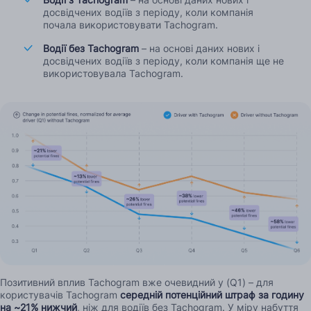
досвідчених водіїв з періоду, коли компанія
почала використовувати Tachogram.
Водії без Tachogram
–
на основі
даних нових і
досвідчених водіїв з періоду, коли компанія ще не
використовувала Tachogram.
Позитивний вплив Tachogram вже очевидний у (Q1) – для
користувачів Tachogram
середній потенційний штраф за годину
на ~21% нижчий
, ніж для водіїв без Tachogram. У міру набуття