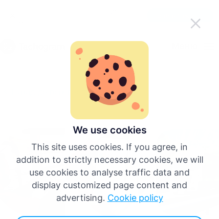
Зробіть Tachogram зручнішим у
Завантажити додаток
дорозі
Українська
Меню
English
Назад до всіх постів
Deutsch
Español
We use cookies
This site uses cookies. If you agree, in
Français
addition to strictly necessary cookies, we will
use cookies to analyse traffic data and
Italiano
display customized page content and
advertising.
Cookie policy
Більше мов