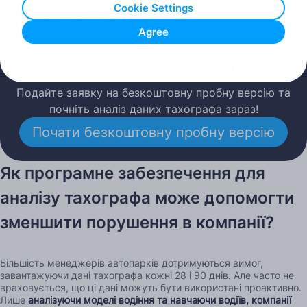
Cookie Settings
Опубліковано: 22.04.2025
Agree
Спробуйте Tachogram
Подайте заявку на безкоштовну пробну версію та
почніть аналіз даних тахографа зараз!
Почати безкоштовну пробну версію
Як програмне забезпечення для
аналізу тахографа може допомогти
зменшити порушення в компанії?
Більшість менеджерів автопарків дотримуються вимог,
завантажуючи дані тахографа кожні 28 і 90 днів. Але часто не
враховується, що ці дані можуть бути використані проактивно.
Лише
аналізуючи моделі водіння та навчаючи водіїв, компанії