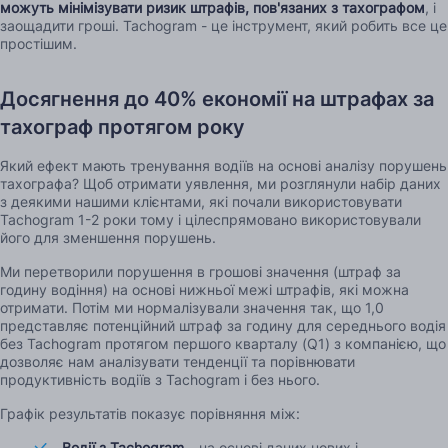
можуть мінімізувати ризик штрафів, пов'язаних з тахографом
, і
заощадити гроші. Tachogram - це інструмент, який робить все це
простішим.
Досягнення до 40% економії на штрафах за
тахограф протягом року
Який ефект мають тренування водіїв на основі аналізу порушень
тахографа? Щоб отримати уявлення, ми розглянули набір даних
з деякими нашими клієнтами, які почали використовувати
Tachogram 1-2 роки тому і цілеспрямовано використовували
його для зменшення порушень.
Ми перетворили порушення в грошові значення (штраф за
годину водіння) на основі нижньої межі штрафів, які можна
отримати. Потім ми нормалізували значення так, що 1,0
представляє потенційний штраф за годину для середнього водія
без Tachogram протягом першого кварталу (Q1) з компанією, що
дозволяє нам аналізувати тенденції та порівнювати
продуктивність водіїв з Tachogram і без нього.
Графік результатів показує порівняння між:
Водії з Tachogram
– на основі даних нових і