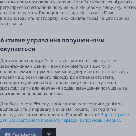
менеджерам автопарків у навчанні водіїв та зменшенні ризику
регулярного повторення порушень. У кінцевому підсумку, вплив
аналізу порушень Tachogram очевидний – компанії, які
використовують платформу, економлять гроші на штрафах за
тахографи.
Активне управління порушеннями
окупається
Дотримання норм роботи з тахографом не закінчується
завантаженням даних – воно починається з цього. З
правильними інструментами менеджери автопарків можуть
перейти від реактивного підходу до активної стратегії,
використовуючи інсайти в реальному часі та інтуїтивно
зрозумілі звіти для навчання водіїв, зменшення порушень та
зниження операційних витрат.
Для будь-якого бізнесу, який прагне перетворити дані про
відповідність у перевагу з економії коштів, Tachogram є
очевидним наступним кроком. Готовий почати?
Зареєструйся
для безкоштовного пробного періоду, заповнивши форму
.