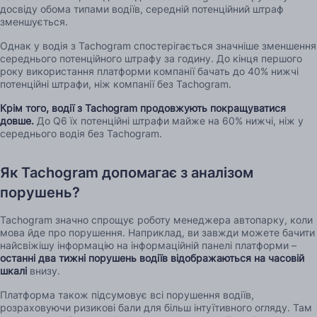
досвіду обома типами водіїв, середній потенційний штраф
зменшується.
Однак у водія з Tachogram спостерігається значніше зменшення
середнього потенційного штрафу за годину. До кінця першого
року використання платформи компанії бачать до 40% нижчі
потенційні штрафи, ніж компанії без Tachogram.
Крім того, водії з Tachogram продовжують покращуватися
довше.
До Q6 їх потенційні штрафи майже на 60% нижчі, ніж у
середнього водія без Tachogram.
Як Tachogram допомагає з аналізом
порушень?
Tachogram значно спрощує роботу менеджера автопарку, коли
мова йде про порушення. Наприклад, ви завжди можете бачити
найсвіжішу інформацію на інформаційній панелі платформи –
останні два тижні порушень водіїв відображаються на часовій
шкалі
внизу.
Платформа також підсумовує всі порушення водіїв,
розраховуючи ризикові бали для більш інтуїтивного огляду. Там